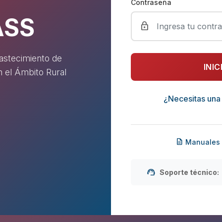
Contraseña
ASS
lock
astecimiento de
INIC
 el Ámbito Rural
¿Necesitas una
description
Manuales
support_agent
Soporte técnico: