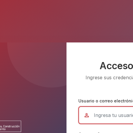
Acceso
Ingrese sus credenci
Usuario o correo electrón
person