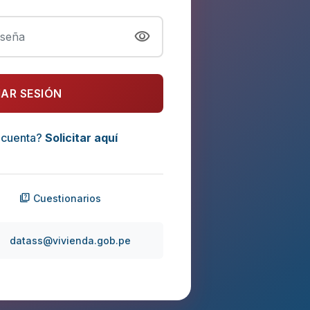
visibility
IAR SESIÓN
 cuenta?
Solicitar aquí
quiz
Cuestionarios
datass@vivienda.gob.pe